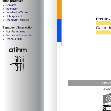
Infos pratiques
Contacts
Inscription
Localisation/Accès
Hébergement
Erreur - 
Découvrir Toulouse
Calendr
Espaces d'interaction
Nos Partenaires
Formation Recherche
Réseaux IHM
IHM 20