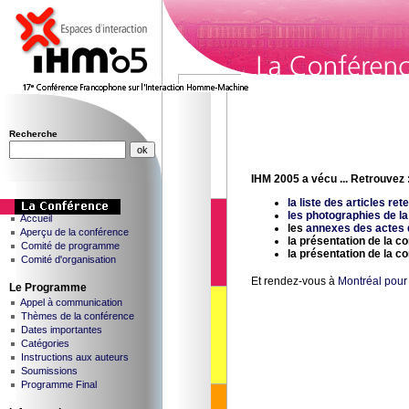
Recherche
IHM 2005 a vécu ... Retrouvez 
la liste des articles re
les photographies de l
Accueil
les
annexes des actes 
Aperçu de la conférence
la présentation de la c
Comité de programme
la présentation de la c
Comité d'organisation
Et rendez-vous à
Montréal pour 
Le Programme
Appel à communication
Thèmes de la conférence
Dates importantes
Catégories
Instructions aux auteurs
Soumissions
Programme Final